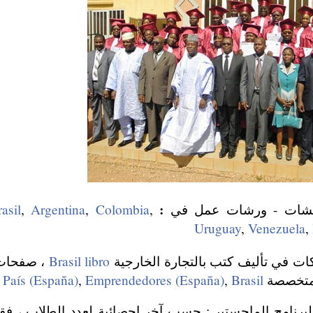
:
اقشات - ورشات عمل في
,
Colombia
,
Argentina
,
asil
Uruguay
,
Venezuela
,
ات في تأليف كتب بالتجارة الخارجية
Brasil libro
، صفحات 
متخصصة
Brasil
,
Emprendedores (España)
,
 País (España)
لبرنامج الماجستير : حسب آخر إحصائية لعدد الطلاب ، فق