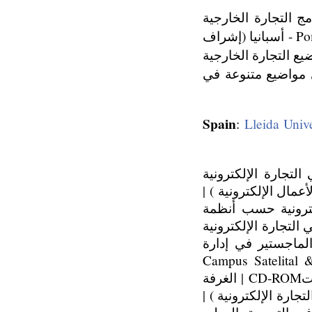
Universid -أسبانيا "برنامج التجارة الخارجية
حسب أنظمة التعليم الإلكتروني عن بعد من خلال الإنترنت" | جامعة Pompeu Fabra - أسبانيا (إشراف
ع التجارة الخارجية
ولي حسب أنظمة التعليم عن بعد | مؤسسة PIMEC-SEFES في مواضيع متنوعة في
Spain
:
Lleida Univ
Pontificia U -بيرو ( دبلوم في التجارة الإلكترونية
عمال الإلكترونية ) |
ي التجارة الإلكترونية حسب أنظمة
Univers -كولومبيا ( دبلوم في التجارة الإلكترونية
Universi -بوليفيا ( برنامج الماجستير في إدارة
وني ) | جامعة Campus Satelital & Universidad de
Salta-الأرجنتين ( دورات في التجارة الإلكترونية -إصدار satélite مغذى باسطواناتCD-ROM | الغرفة
Ma -الأرجنتين ( دروس شبه نظامية حسب أنظمة b2b في التجارة الإلكترونية ) |