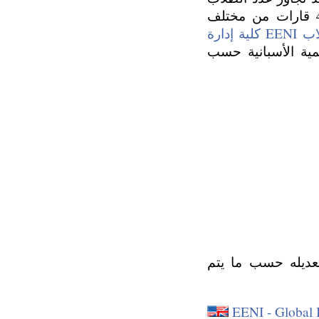
المسجلون لدينا أكثر من 500 طالب من 100 دولة مختلفة ، موزعين في 4 قارات من مختلف
رسائل طلاب EENI كلية إدارة
مية الأسبانية حسب
تعديله حسب ما يتم
EENI - Global 